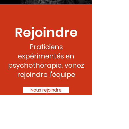
Rejoindre
Praticiens
expérimentés en
psychothérapie, venez
rejoindre l'équipe
Nous rejoindre